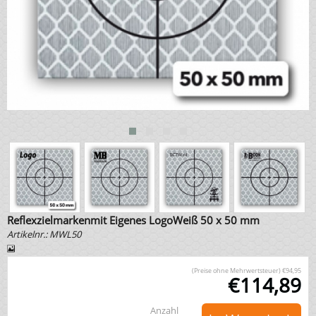
Reflexzielmarkenmit Eigenes LogoWeiß 50 x 50 mm
Artikelnr.:
MWL50
(Preise ohne Mehrwertsteuer)
€
94,95
€
114,89
Anzahl