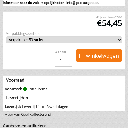
Informeer naar de vele mogelijkheden:
info@geo-targets.eu
(Prijs excl. btw)
€
45,00
€
54,45
Verpakkingseenheid
Aantal
In winkelwagen
+
-
Voorraad
Voorraad:
982
items
Levertijden
Levertijd:
Levertijd 1 tot 3 werkdagen
Meer van Geel Reflecterend
Aanbevolen artikelen: