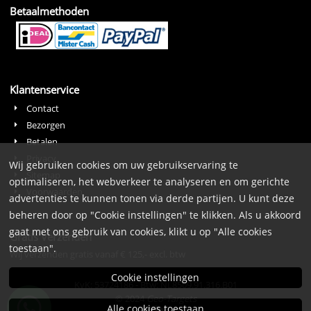
Betaalmethoden
Klantenservice
Contact
Bezorgen
Betalen
Privacy
Wij gebruiken cookies om uw gebruikservaring te
Sitemap
optimaliseren, het webverkeer te analyseren en om gerichte
Voorwaarden
advertenties te kunnen tonen via derde partijen. U kunt deze
beheren door op "Cookie instellingen" te klikken. Als u akkoord
gaat met ons gebruik van cookies, klikt u op "Alle cookies
Gratis Verzenden
toestaan".
Wij verzenden gratis vanaf € 125,- excl. btw
Cookie instellingen
KvK: 53724186 - Btw: NL8509.91.316.B01
© 2024
Geo-Targets
Alle cookies toestaan